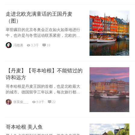
走进北欧充满童话的王国丹麦
（图）
举世瞩目的北京冬奥会正在如火如荼地进行
中，也许是与冬雪运动联系紧密，北欧的一
些国家因
冯赣勇

3.3千

10
【丹麦】【哥本哈根】不能错过的
诗和远方
哥本哈根是丹麦王国的首都，也是北欧最大
的城市。德国留学三年以来，每次旅行都是
一路向南，在内陆生活久了
张英俊___

9.0千

22
哥本哈根 美人鱼