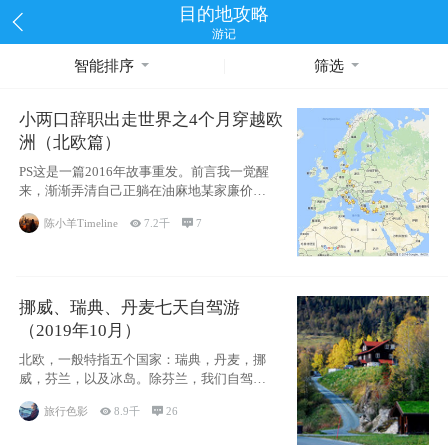
目的地攻略
游记
智能排序
筛选
小两口辞职出走世界之4个月穿越欧
洲（北欧篇）
PS这是一篇2016年故事重发。前言我一觉醒
来，渐渐弄清自己正躺在油麻地某家廉价宾
馆
陈小羊Timeline

7.2千

7
挪威、瑞典、丹麦七天自驾游
（2019年10月）
北欧，一般特指五个国家：瑞典，丹麦，挪
威，芬兰，以及冰岛。除芬兰，我们自驾游
了其中4
旅行色影

8.9千

26