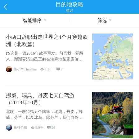
目的地攻略
游记
智能排序
筛选
小两口辞职出走世界之4个月穿越欧
洲（北欧篇）
PS这是一篇2016年故事重发。前言我一觉醒
来，渐渐弄清自己正躺在油麻地某家廉价宾
馆
陈小羊Timeline

7.2千

7
挪威、瑞典、丹麦七天自驾游
（2019年10月）
北欧，一般特指五个国家：瑞典，丹麦，挪
威，芬兰，以及冰岛。除芬兰，我们自驾游
了其中4
旅行色影

8.9千

26