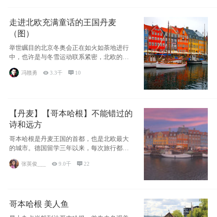
走进北欧充满童话的王国丹麦
（图）
举世瞩目的北京冬奥会正在如火如荼地进行
中，也许是与冬雪运动联系紧密，北欧的一
些国家因
冯赣勇

3.3千

10
【丹麦】【哥本哈根】不能错过的
诗和远方
哥本哈根是丹麦王国的首都，也是北欧最大
的城市。德国留学三年以来，每次旅行都是
一路向南，在内陆生活久了
张英俊___

9.0千

22
哥本哈根 美人鱼