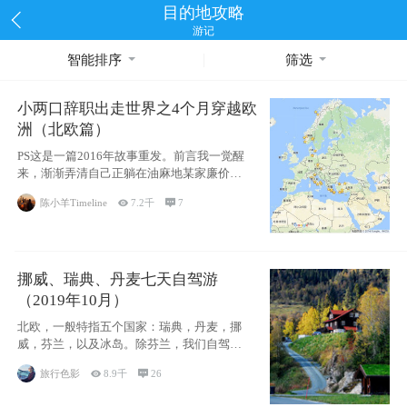
目的地攻略
游记
智能排序
筛选
小两口辞职出走世界之4个月穿越欧
洲（北欧篇）
PS这是一篇2016年故事重发。前言我一觉醒
来，渐渐弄清自己正躺在油麻地某家廉价宾
馆
陈小羊Timeline

7.2千

7
挪威、瑞典、丹麦七天自驾游
（2019年10月）
北欧，一般特指五个国家：瑞典，丹麦，挪
威，芬兰，以及冰岛。除芬兰，我们自驾游
了其中4
旅行色影

8.9千

26