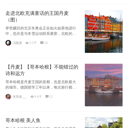
走进北欧充满童话的王国丹麦
（图）
举世瞩目的北京冬奥会正在如火如荼地进行
中，也许是与冬雪运动联系紧密，北欧的一
些国家因
冯赣勇

3.3千

10
【丹麦】【哥本哈根】不能错过的
诗和远方
哥本哈根是丹麦王国的首都，也是北欧最大
的城市。德国留学三年以来，每次旅行都是
一路向南，在内陆生活久了
张英俊___

9.0千

22
哥本哈根 美人鱼