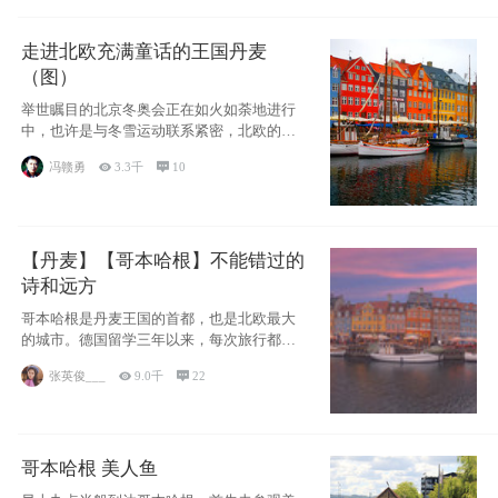
走进北欧充满童话的王国丹麦
（图）
举世瞩目的北京冬奥会正在如火如荼地进行
中，也许是与冬雪运动联系紧密，北欧的一
些国家因
冯赣勇

3.3千

10
【丹麦】【哥本哈根】不能错过的
诗和远方
哥本哈根是丹麦王国的首都，也是北欧最大
的城市。德国留学三年以来，每次旅行都是
一路向南，在内陆生活久了
张英俊___

9.0千

22
哥本哈根 美人鱼