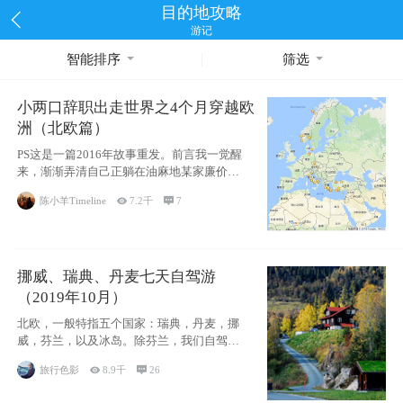
目的地攻略
游记
智能排序
筛选
小两口辞职出走世界之4个月穿越欧
洲（北欧篇）
PS这是一篇2016年故事重发。前言我一觉醒
来，渐渐弄清自己正躺在油麻地某家廉价宾
馆
陈小羊Timeline

7.2千

7
挪威、瑞典、丹麦七天自驾游
（2019年10月）
北欧，一般特指五个国家：瑞典，丹麦，挪
威，芬兰，以及冰岛。除芬兰，我们自驾游
了其中4
旅行色影

8.9千

26