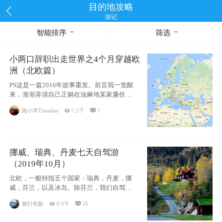
目的地攻略
游记
智能排序
筛选
小两口辞职出走世界之4个月穿越欧
洲（北欧篇）
PS这是一篇2016年故事重发。前言我一觉醒
来，渐渐弄清自己正躺在油麻地某家廉价宾
馆
陈小羊Timeline

7.2千

7
挪威、瑞典、丹麦七天自驾游
（2019年10月）
北欧，一般特指五个国家：瑞典，丹麦，挪
威，芬兰，以及冰岛。除芬兰，我们自驾游
了其中4
旅行色影

8.9千

26