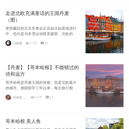
走进北欧充满童话的王国丹麦
（图）
举世瞩目的北京冬奥会正在如火如荼地进行
中，也许是与冬雪运动联系紧密，北欧的一
些国家因
冯赣勇

3.3千

10
【丹麦】【哥本哈根】不能错过的
诗和远方
哥本哈根是丹麦王国的首都，也是北欧最大
的城市。德国留学三年以来，每次旅行都是
一路向南，在内陆生活久了
张英俊___

9.0千

22
哥本哈根 美人鱼