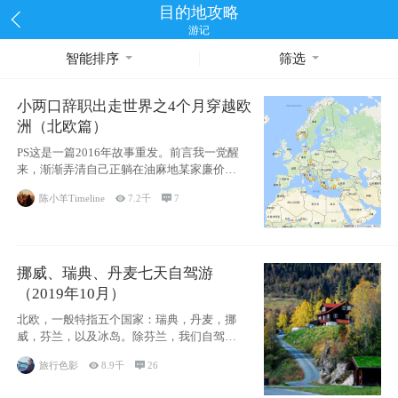
目的地攻略
游记
智能排序
筛选
小两口辞职出走世界之4个月穿越欧
洲（北欧篇）
PS这是一篇2016年故事重发。前言我一觉醒
来，渐渐弄清自己正躺在油麻地某家廉价宾
馆
陈小羊Timeline

7.2千

7
挪威、瑞典、丹麦七天自驾游
（2019年10月）
北欧，一般特指五个国家：瑞典，丹麦，挪
威，芬兰，以及冰岛。除芬兰，我们自驾游
了其中4
旅行色影

8.9千

26