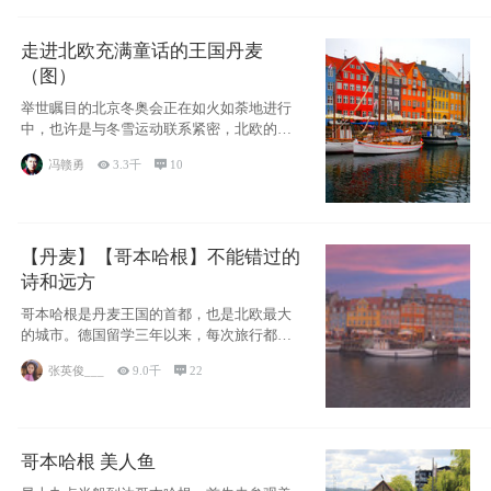
走进北欧充满童话的王国丹麦
（图）
举世瞩目的北京冬奥会正在如火如荼地进行
中，也许是与冬雪运动联系紧密，北欧的一
些国家因
冯赣勇

3.3千

10
【丹麦】【哥本哈根】不能错过的
诗和远方
哥本哈根是丹麦王国的首都，也是北欧最大
的城市。德国留学三年以来，每次旅行都是
一路向南，在内陆生活久了
张英俊___

9.0千

22
哥本哈根 美人鱼