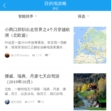
目的地攻略
游记
智能排序
筛选
小两口辞职出走世界之4个月穿越欧
洲（北欧篇）
PS这是一篇2016年故事重发。前言我一觉醒
来，渐渐弄清自己正躺在油麻地某家廉价宾
馆
陈小羊Timeline

7.2千

7
挪威、瑞典、丹麦七天自驾游
（2019年10月）
北欧，一般特指五个国家：瑞典，丹麦，挪
威，芬兰，以及冰岛。除芬兰，我们自驾游
了其中4
旅行色影

8.9千

26