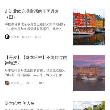
走进北欧充满童话的王国丹麦
（图）
举世瞩目的北京冬奥会正在如火如荼地进行
中，也许是与冬雪运动联系紧密，北欧的一
些国家因
冯赣勇

3.3千

10
【丹麦】【哥本哈根】不能错过的
诗和远方
哥本哈根是丹麦王国的首都，也是北欧最大
的城市。德国留学三年以来，每次旅行都是
一路向南，在内陆生活久了
张英俊___

9.0千

22
哥本哈根 美人鱼