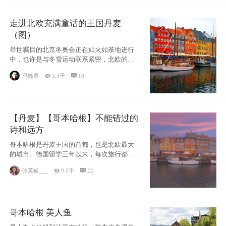
走进北欧充满童话的王国丹麦
（图）
举世瞩目的北京冬奥会正在如火如荼地进行
中，也许是与冬雪运动联系紧密，北欧的一
些国家因
冯赣勇

3.3千

10
【丹麦】【哥本哈根】不能错过的
诗和远方
哥本哈根是丹麦王国的首都，也是北欧最大
的城市。德国留学三年以来，每次旅行都是
一路向南，在内陆生活久了
张英俊___

9.0千

22
哥本哈根 美人鱼