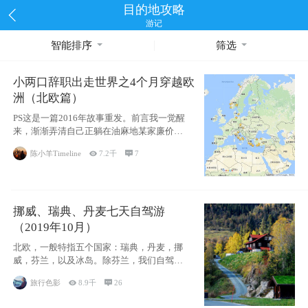
目的地攻略
游记
智能排序
筛选
小两口辞职出走世界之4个月穿越欧
洲（北欧篇）
PS这是一篇2016年故事重发。前言我一觉醒
来，渐渐弄清自己正躺在油麻地某家廉价宾
馆
陈小羊Timeline

7.2千

7
挪威、瑞典、丹麦七天自驾游
（2019年10月）
北欧，一般特指五个国家：瑞典，丹麦，挪
威，芬兰，以及冰岛。除芬兰，我们自驾游
了其中4
旅行色影

8.9千

26