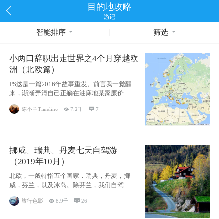
目的地攻略
游记
智能排序
筛选
小两口辞职出走世界之4个月穿越欧
洲（北欧篇）
PS这是一篇2016年故事重发。前言我一觉醒
来，渐渐弄清自己正躺在油麻地某家廉价宾
馆
陈小羊Timeline

7.2千

7
挪威、瑞典、丹麦七天自驾游
（2019年10月）
北欧，一般特指五个国家：瑞典，丹麦，挪
威，芬兰，以及冰岛。除芬兰，我们自驾游
了其中4
旅行色影

8.9千

26