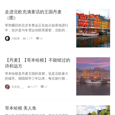
走进北欧充满童话的王国丹麦
（图）
举世瞩目的北京冬奥会正在如火如荼地进行
中，也许是与冬雪运动联系紧密，北欧的一
些国家因
冯赣勇

3.3千

10
【丹麦】【哥本哈根】不能错过的
诗和远方
哥本哈根是丹麦王国的首都，也是北欧最大
的城市。德国留学三年以来，每次旅行都是
一路向南，在内陆生活久了
张英俊___

9.0千

22
哥本哈根 美人鱼