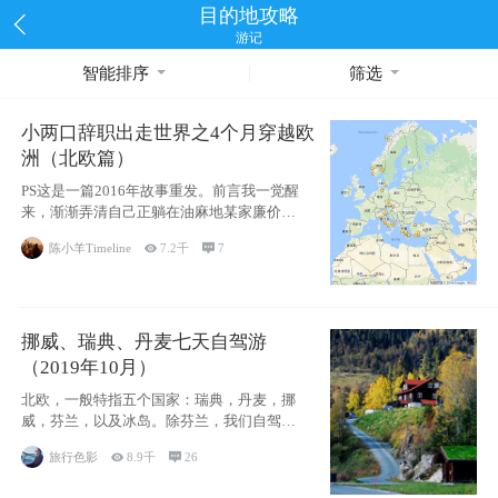
目的地攻略
游记
智能排序
筛选
小两口辞职出走世界之4个月穿越欧
洲（北欧篇）
PS这是一篇2016年故事重发。前言我一觉醒
来，渐渐弄清自己正躺在油麻地某家廉价宾
馆
陈小羊Timeline

7.2千

7
挪威、瑞典、丹麦七天自驾游
（2019年10月）
北欧，一般特指五个国家：瑞典，丹麦，挪
威，芬兰，以及冰岛。除芬兰，我们自驾游
了其中4
旅行色影

8.9千

26