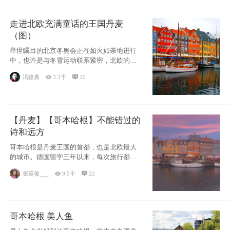
走进北欧充满童话的王国丹麦
（图）
举世瞩目的北京冬奥会正在如火如荼地进行
中，也许是与冬雪运动联系紧密，北欧的一
些国家因
冯赣勇

3.3千

10
【丹麦】【哥本哈根】不能错过的
诗和远方
哥本哈根是丹麦王国的首都，也是北欧最大
的城市。德国留学三年以来，每次旅行都是
一路向南，在内陆生活久了
张英俊___

9.0千

22
哥本哈根 美人鱼