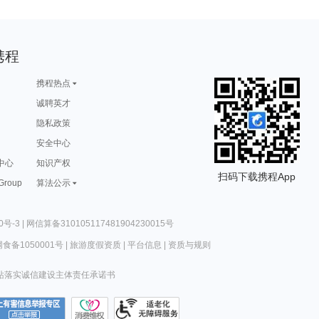
携程
携程热点
诚聘英才
隐私政策
安全中心
中心
知识产权
扫码下载携程App
 Group
算法公示
0号-3
|
网信算备310105117481904230015号
食备1050001号
|
旅游度假资质
|
平台信息
|
资质与规则
站落实诚信建设主体责任承诺书