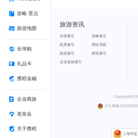
攻略·景点
旅游资讯
旅游地图
宾馆索引
攻略索引
机票索引
网站导航
全球购
旅游索引
邮轮索引
企业差旅索引
礼品卡
携程金融
Copyright©
19
企业商旅
沪公网备310105020
老友会
关于携程
上海市监