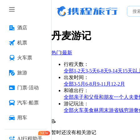
酒店
丹麦
游记
机票
热门
|
最新
火车票
行程天数
：
全部
1-2天
3-5天
6-8天
9-14天
15天以
旅游
出发时间
：
全部
3-5月
6-8月
9-11月
12-2月
门票·活动
和谁出行
：
全部
亲子
和父母
和朋友
一个人
夫妻
汽车·船票
游记玩法
：
全部
火车
美食林
周末游
省钱
穷游
奢
用车
📝
暂时还没有相关游记
NEW
AI行程助手