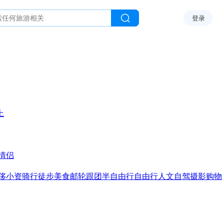
登录
上
情侣
侈
小资
骑行
徒步
美食
邮轮
跟团
半自由行
自由行
人文
自驾
摄影
购物