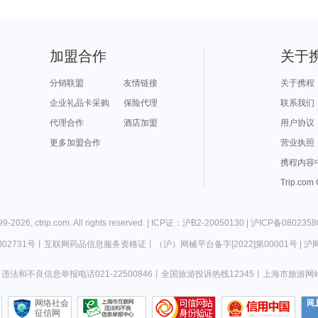
加盟合作
关于
分销联盟
友情链接
关于携程
企业礼品卡采购
保险代理
联系我们
代理合作
酒店加盟
用户协议
更多加盟合作
营业执照
携程内容
Trip.com
99-
2026
,
ctrip.com
. All rights reserved. |
ICP证：沪B2-20050130
|
沪ICP备0802358
02731号
丨
互联网药品信息服务资格证
丨
（沪）网械平台备字[2022]第00001号
|
沪网
违法和不良信息举报电话021-22500846
丨
全国旅游投诉热线12345
丨
上海市旅游网
网络社会
征信网