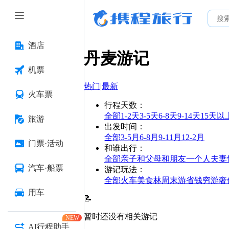
酒店
丹麦
游记
机票
热门
|
最新
火车票
行程天数
：
全部
1-2天
3-5天
6-8天
9-14天
15天以
旅游
出发时间
：
全部
3-5月
6-8月
9-11月
12-2月
门票·活动
和谁出行
：
全部
亲子
和父母
和朋友
一个人
夫妻
汽车·船票
游记玩法
：
全部
火车
美食林
周末游
省钱
穷游
奢
用车
📝
暂时还没有相关游记
NEW
AI行程助手