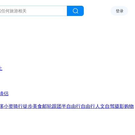
登录
上
情侣
侈
小资
骑行
徒步
美食
邮轮
跟团
半自由行
自由行
人文
自驾
摄影
购物