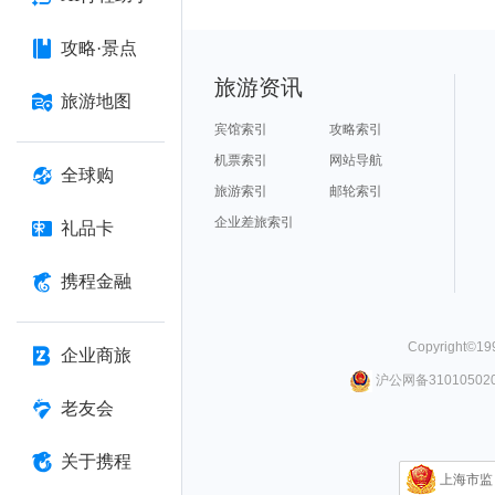
攻略·景点
旅游资讯
旅游地图
宾馆索引
攻略索引
机票索引
网站导航
全球购
旅游索引
邮轮索引
企业差旅索引
礼品卡
携程金融
Copyright©
19
企业商旅
沪公网备310105020
老友会
关于携程
上海市监