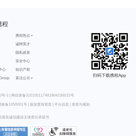
携程
携程热点
诚聘英才
隐私政策
安全中心
中心
知识产权
扫码下载携程App
 Group
算法公示
0号-3
|
网信算备310105117481904230015号
食备1050001号
|
旅游度假资质
|
平台信息
|
资质与规则
站落实诚信建设主体责任承诺书