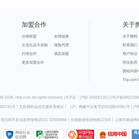
加盟合作
关于
分销联盟
友情链接
关于携程
企业礼品卡采购
保险代理
联系我们
代理合作
酒店加盟
用户协议
更多加盟合作
营业执照
携程内容
Trip.com
99-
2026
,
ctrip.com
. All rights reserved. |
ICP证：沪B2-20050130
|
沪ICP备0802358
02731号
丨
互联网药品信息服务资格证
丨
（沪）网械平台备字[2022]第00001号
|
沪网
违法和不良信息举报电话021-22500846
丨
全国旅游投诉热线12345
丨
上海市旅游网
网络社会
征信网