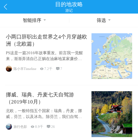
目的地攻略
游记
智能排序
筛选
小两口辞职出走世界之4个月穿越欧
洲（北欧篇）
PS这是一篇2016年故事重发。前言我一觉醒
来，渐渐弄清自己正躺在油麻地某家廉价宾
馆
陈小羊Timeline

7.2千

7
挪威、瑞典、丹麦七天自驾游
（2019年10月）
北欧，一般特指五个国家：瑞典，丹麦，挪
威，芬兰，以及冰岛。除芬兰，我们自驾游
了其中4
旅行色影

8.9千

26