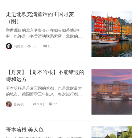
走进北欧充满童话的王国丹麦
（图）
举世瞩目的北京冬奥会正在如火如荼地进行
中，也许是与冬雪运动联系紧密，北欧的一
些国家因
冯赣勇

3.3千

10
【丹麦】【哥本哈根】不能错过的
诗和远方
哥本哈根是丹麦王国的首都，也是北欧最大
的城市。德国留学三年以来，每次旅行都是
一路向南，在内陆生活久了
张英俊___

9.0千

22
哥本哈根 美人鱼