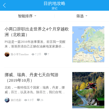
目的地攻略
游记
智能排序
筛选
小两口辞职出走世界之4个月穿越欧
洲（北欧篇）
PS这是一篇2016年故事重发。前言我一觉醒
来，渐渐弄清自己正躺在油麻地某家廉价宾
馆
陈小羊Timeline

7.2千

7
挪威、瑞典、丹麦七天自驾游
（2019年10月）
北欧，一般特指五个国家：瑞典，丹麦，挪
威，芬兰，以及冰岛。除芬兰，我们自驾游
了其中4
旅行色影

8.9千

26