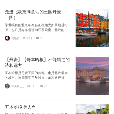
走进北欧充满童话的王国丹麦
（图）
举世瞩目的北京冬奥会正在如火如荼地进行
中，也许是与冬雪运动联系紧密，北欧的一
些国家因
冯赣勇

3.3千

10
【丹麦】【哥本哈根】不能错过的
诗和远方
哥本哈根是丹麦王国的首都，也是北欧最大
的城市。德国留学三年以来，每次旅行都是
一路向南，在内陆生活久了
张英俊___

9.0千

22
哥本哈根 美人鱼