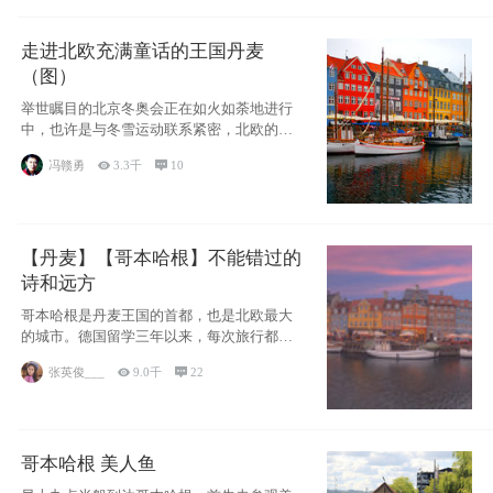
走进北欧充满童话的王国丹麦
（图）
举世瞩目的北京冬奥会正在如火如荼地进行
中，也许是与冬雪运动联系紧密，北欧的一
些国家因
冯赣勇

3.3千

10
【丹麦】【哥本哈根】不能错过的
诗和远方
哥本哈根是丹麦王国的首都，也是北欧最大
的城市。德国留学三年以来，每次旅行都是
一路向南，在内陆生活久了
张英俊___

9.0千

22
哥本哈根 美人鱼