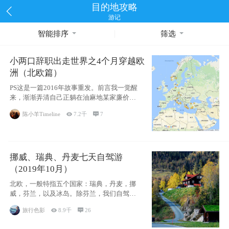
目的地攻略
游记
智能排序
筛选
小两口辞职出走世界之4个月穿越欧
洲（北欧篇）
PS这是一篇2016年故事重发。前言我一觉醒
来，渐渐弄清自己正躺在油麻地某家廉价宾
馆
陈小羊Timeline

7.2千

7
挪威、瑞典、丹麦七天自驾游
（2019年10月）
北欧，一般特指五个国家：瑞典，丹麦，挪
威，芬兰，以及冰岛。除芬兰，我们自驾游
了其中4
旅行色影

8.9千

26