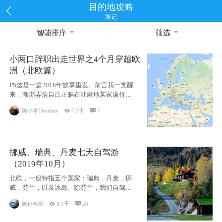
目的地攻略
游记
智能排序
筛选
小两口辞职出走世界之4个月穿越欧
洲（北欧篇）
PS这是一篇2016年故事重发。前言我一觉醒
来，渐渐弄清自己正躺在油麻地某家廉价宾
馆
陈小羊Timeline

7.2千

7
挪威、瑞典、丹麦七天自驾游
（2019年10月）
北欧，一般特指五个国家：瑞典，丹麦，挪
威，芬兰，以及冰岛。除芬兰，我们自驾游
了其中4
旅行色影

8.9千

26