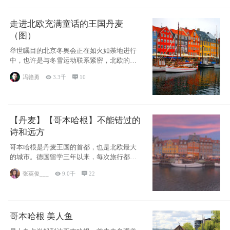
走进北欧充满童话的王国丹麦
（图）
举世瞩目的北京冬奥会正在如火如荼地进行
中，也许是与冬雪运动联系紧密，北欧的一
些国家因
冯赣勇

3.3千

10
【丹麦】【哥本哈根】不能错过的
诗和远方
哥本哈根是丹麦王国的首都，也是北欧最大
的城市。德国留学三年以来，每次旅行都是
一路向南，在内陆生活久了
张英俊___

9.0千

22
哥本哈根 美人鱼