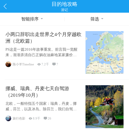
目的地攻略
游记
智能排序
筛选
小两口辞职出走世界之4个月穿越欧
洲（北欧篇）
PS这是一篇2016年故事重发。前言我一觉醒
来，渐渐弄清自己正躺在油麻地某家廉价宾
馆
陈小羊Timeline

7.2千

7
挪威、瑞典、丹麦七天自驾游
（2019年10月）
北欧，一般特指五个国家：瑞典，丹麦，挪
威，芬兰，以及冰岛。除芬兰，我们自驾游
了其中4
旅行色影

8.9千

26