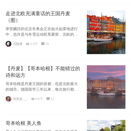
走进北欧充满童话的王国丹麦
（图）
举世瞩目的北京冬奥会正在如火如荼地进行
中，也许是与冬雪运动联系紧密，北欧的一
些国家因
冯赣勇

3.3千

10
【丹麦】【哥本哈根】不能错过的
诗和远方
哥本哈根是丹麦王国的首都，也是北欧最大
的城市。德国留学三年以来，每次旅行都是
一路向南，在内陆生活久了
张英俊___

9.0千

22
哥本哈根 美人鱼