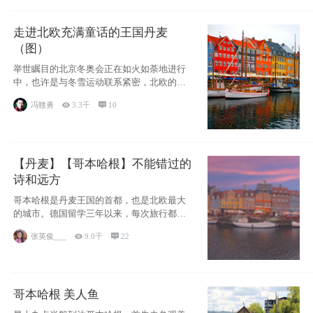
走进北欧充满童话的王国丹麦
（图）
举世瞩目的北京冬奥会正在如火如荼地进行
中，也许是与冬雪运动联系紧密，北欧的一
些国家因
冯赣勇

3.3千

10
【丹麦】【哥本哈根】不能错过的
诗和远方
哥本哈根是丹麦王国的首都，也是北欧最大
的城市。德国留学三年以来，每次旅行都是
一路向南，在内陆生活久了
张英俊___

9.0千

22
哥本哈根 美人鱼