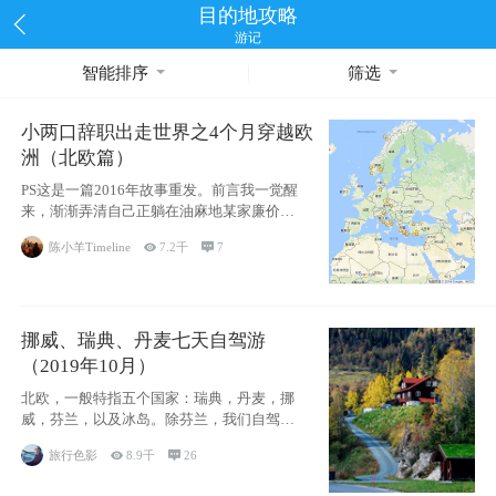
目的地攻略
游记
智能排序
筛选
小两口辞职出走世界之4个月穿越欧
洲（北欧篇）
PS这是一篇2016年故事重发。前言我一觉醒
来，渐渐弄清自己正躺在油麻地某家廉价宾
馆
陈小羊Timeline

7.2千

7
挪威、瑞典、丹麦七天自驾游
（2019年10月）
北欧，一般特指五个国家：瑞典，丹麦，挪
威，芬兰，以及冰岛。除芬兰，我们自驾游
了其中4
旅行色影

8.9千

26