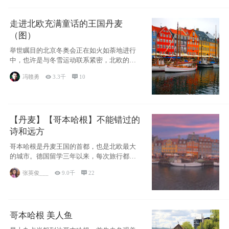
走进北欧充满童话的王国丹麦
（图）
举世瞩目的北京冬奥会正在如火如荼地进行
中，也许是与冬雪运动联系紧密，北欧的一
些国家因
冯赣勇

3.3千

10
【丹麦】【哥本哈根】不能错过的
诗和远方
哥本哈根是丹麦王国的首都，也是北欧最大
的城市。德国留学三年以来，每次旅行都是
一路向南，在内陆生活久了
张英俊___

9.0千

22
哥本哈根 美人鱼