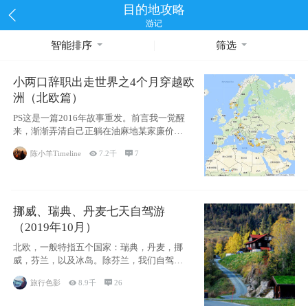
目的地攻略
游记
智能排序
筛选
小两口辞职出走世界之4个月穿越欧
洲（北欧篇）
PS这是一篇2016年故事重发。前言我一觉醒
来，渐渐弄清自己正躺在油麻地某家廉价宾
馆
陈小羊Timeline

7.2千

7
挪威、瑞典、丹麦七天自驾游
（2019年10月）
北欧，一般特指五个国家：瑞典，丹麦，挪
威，芬兰，以及冰岛。除芬兰，我们自驾游
了其中4
旅行色影

8.9千

26