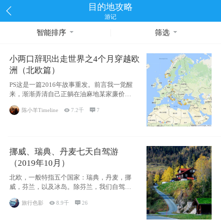
目的地攻略
游记
智能排序
筛选
小两口辞职出走世界之4个月穿越欧
洲（北欧篇）
PS这是一篇2016年故事重发。前言我一觉醒
来，渐渐弄清自己正躺在油麻地某家廉价宾
馆
陈小羊Timeline

7.2千

7
挪威、瑞典、丹麦七天自驾游
（2019年10月）
北欧，一般特指五个国家：瑞典，丹麦，挪
威，芬兰，以及冰岛。除芬兰，我们自驾游
了其中4
旅行色影

8.9千

26