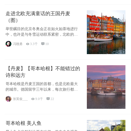
走进北欧充满童话的王国丹麦
（图）
举世瞩目的北京冬奥会正在如火如荼地进行
中，也许是与冬雪运动联系紧密，北欧的一
些国家因
冯赣勇

3.3千

10
【丹麦】【哥本哈根】不能错过的
诗和远方
哥本哈根是丹麦王国的首都，也是北欧最大
的城市。德国留学三年以来，每次旅行都是
一路向南，在内陆生活久了
张英俊___

9.0千

22
哥本哈根 美人鱼