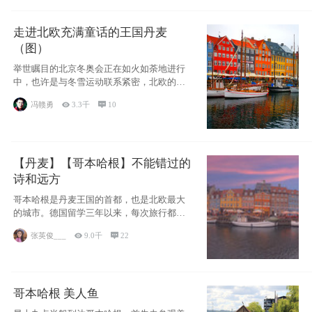
走进北欧充满童话的王国丹麦
（图）
举世瞩目的北京冬奥会正在如火如荼地进行
中，也许是与冬雪运动联系紧密，北欧的一
些国家因
冯赣勇

3.3千

10
【丹麦】【哥本哈根】不能错过的
诗和远方
哥本哈根是丹麦王国的首都，也是北欧最大
的城市。德国留学三年以来，每次旅行都是
一路向南，在内陆生活久了
张英俊___

9.0千

22
哥本哈根 美人鱼