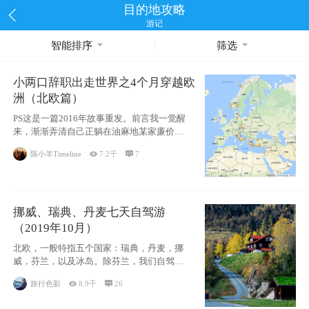
目的地攻略
游记
智能排序
筛选
小两口辞职出走世界之4个月穿越欧
洲（北欧篇）
PS这是一篇2016年故事重发。前言我一觉醒
来，渐渐弄清自己正躺在油麻地某家廉价宾
馆
陈小羊Timeline

7.2千

7
挪威、瑞典、丹麦七天自驾游
（2019年10月）
北欧，一般特指五个国家：瑞典，丹麦，挪
威，芬兰，以及冰岛。除芬兰，我们自驾游
了其中4
旅行色影

8.9千

26