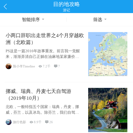
目的地攻略
游记
智能排序
筛选
小两口辞职出走世界之4个月穿越欧
洲（北欧篇）
PS这是一篇2016年故事重发。前言我一觉醒
来，渐渐弄清自己正躺在油麻地某家廉价宾
馆
陈小羊Timeline

7.2千

7
挪威、瑞典、丹麦七天自驾游
（2019年10月）
北欧，一般特指五个国家：瑞典，丹麦，挪
威，芬兰，以及冰岛。除芬兰，我们自驾游
了其中4
旅行色影

8.9千

26