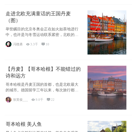
走进北欧充满童话的王国丹麦
（图）
举世瞩目的北京冬奥会正在如火如荼地进行
中，也许是与冬雪运动联系紧密，北欧的一
些国家因
冯赣勇

3.3千

10
【丹麦】【哥本哈根】不能错过的
诗和远方
哥本哈根是丹麦王国的首都，也是北欧最大
的城市。德国留学三年以来，每次旅行都是
一路向南，在内陆生活久了
张英俊___

9.0千

22
哥本哈根 美人鱼