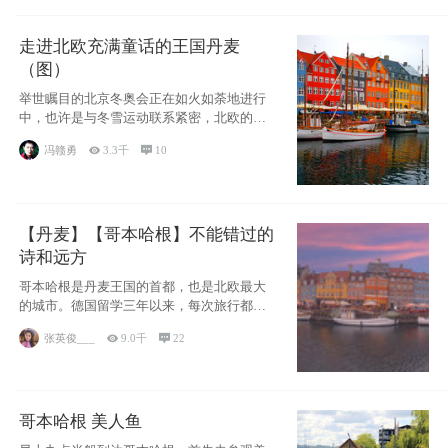
走进北欧充满童话的王国丹麦
（图）
举世瞩目的北京冬奥会正在如火如荼地进行
中，也许是与冬雪运动联系紧密，北欧的一
些国家因
冯赣勇

3.3千

10
【丹麦】【哥本哈根】不能错过的
诗和远方
哥本哈根是丹麦王国的首都，也是北欧最大
的城市。德国留学三年以来，每次旅行都是
一路向南，在内陆生活久了
张英俊___

9.0千

22
哥本哈根 美人鱼