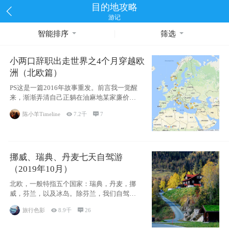
目的地攻略
游记
智能排序
筛选
小两口辞职出走世界之4个月穿越欧
洲（北欧篇）
PS这是一篇2016年故事重发。前言我一觉醒
来，渐渐弄清自己正躺在油麻地某家廉价宾
馆
陈小羊Timeline

7.2千

7
挪威、瑞典、丹麦七天自驾游
（2019年10月）
北欧，一般特指五个国家：瑞典，丹麦，挪
威，芬兰，以及冰岛。除芬兰，我们自驾游
了其中4
旅行色影

8.9千

26