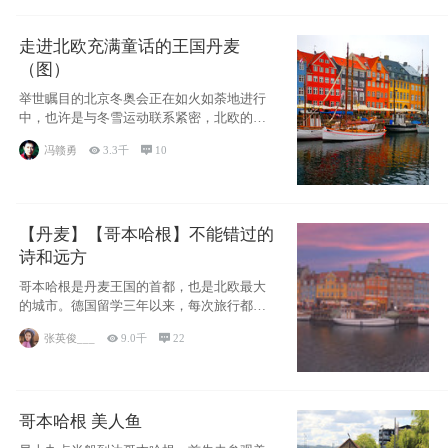
走进北欧充满童话的王国丹麦
（图）
举世瞩目的北京冬奥会正在如火如荼地进行
中，也许是与冬雪运动联系紧密，北欧的一
些国家因
冯赣勇

3.3千

10
【丹麦】【哥本哈根】不能错过的
诗和远方
哥本哈根是丹麦王国的首都，也是北欧最大
的城市。德国留学三年以来，每次旅行都是
一路向南，在内陆生活久了
张英俊___

9.0千

22
哥本哈根 美人鱼