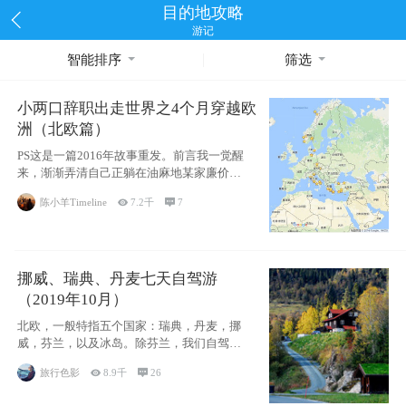
目的地攻略
游记
智能排序
筛选
小两口辞职出走世界之4个月穿越欧
洲（北欧篇）
PS这是一篇2016年故事重发。前言我一觉醒
来，渐渐弄清自己正躺在油麻地某家廉价宾
馆
陈小羊Timeline

7.2千

7
挪威、瑞典、丹麦七天自驾游
（2019年10月）
北欧，一般特指五个国家：瑞典，丹麦，挪
威，芬兰，以及冰岛。除芬兰，我们自驾游
了其中4
旅行色影

8.9千

26