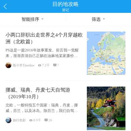
目的地攻略
游记
智能排序
筛选
小两口辞职出走世界之4个月穿越欧
洲（北欧篇）
PS这是一篇2016年故事重发。前言我一觉醒
来，渐渐弄清自己正躺在油麻地某家廉价宾
馆
陈小羊Timeline

7.2千

7
挪威、瑞典、丹麦七天自驾游
（2019年10月）
北欧，一般特指五个国家：瑞典，丹麦，挪
威，芬兰，以及冰岛。除芬兰，我们自驾游
了其中4
旅行色影

8.9千

26