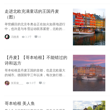
走进北欧充满童话的王国丹麦
（图）
举世瞩目的北京冬奥会正在如火如荼地进行
中，也许是与冬雪运动联系紧密，北欧的一
些国家因
冯赣勇

3.3千

10
【丹麦】【哥本哈根】不能错过的
诗和远方
哥本哈根是丹麦王国的首都，也是北欧最大
的城市。德国留学三年以来，每次旅行都是
一路向南，在内陆生活久了
张英俊___

9.0千

22
哥本哈根 美人鱼