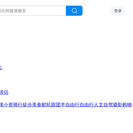
登录
上
情侣
侈
小资
骑行
徒步
美食
邮轮
跟团
半自由行
自由行
人文
自驾
摄影
购物