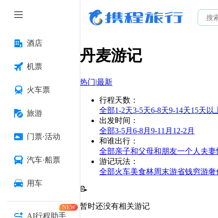
酒店
丹麦
游记
机票
热门
|
最新
火车票
行程天数
：
全部
1-2天
3-5天
6-8天
9-14天
15天以
旅游
出发时间
：
全部
3-5月
6-8月
9-11月
12-2月
门票·活动
和谁出行
：
全部
亲子
和父母
和朋友
一个人
夫妻
汽车·船票
游记玩法
：
全部
火车
美食林
周末游
省钱
穷游
奢
用车
📝
暂时还没有相关游记
NEW
AI行程助手