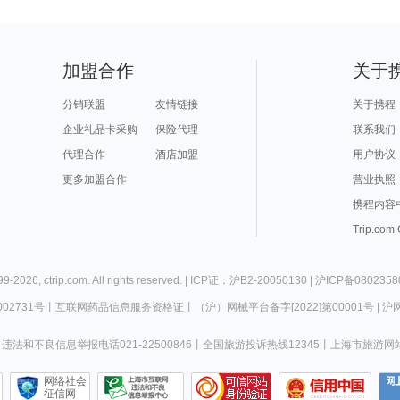
加盟合作
关于
分销联盟
友情链接
关于携程
企业礼品卡采购
保险代理
联系我们
代理合作
酒店加盟
用户协议
更多加盟合作
营业执照
携程内容
Trip.com
99-
2026
,
ctrip.com
. All rights reserved. |
ICP证：沪B2-20050130
|
沪ICP备0802358
02731号
丨
互联网药品信息服务资格证
丨
（沪）网械平台备字[2022]第00001号
|
沪网
违法和不良信息举报电话021-22500846
丨
全国旅游投诉热线12345
丨
上海市旅游网
网络社会
征信网