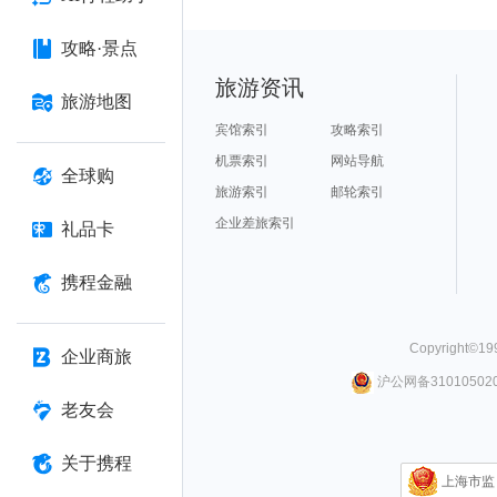
攻略·景点
旅游资讯
旅游地图
宾馆索引
攻略索引
机票索引
网站导航
全球购
旅游索引
邮轮索引
企业差旅索引
礼品卡
携程金融
Copyright©
19
企业商旅
沪公网备310105020
老友会
关于携程
上海市监