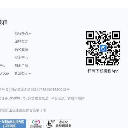
携程
携程热点
诚聘英才
隐私政策
安全中心
中心
知识产权
扫码下载携程App
 Group
算法公示
0号-3
|
网信算备310105117481904230015号
食备1050001号
|
旅游度假资质
|
平台信息
|
资质与规则
站落实诚信建设主体责任承诺书