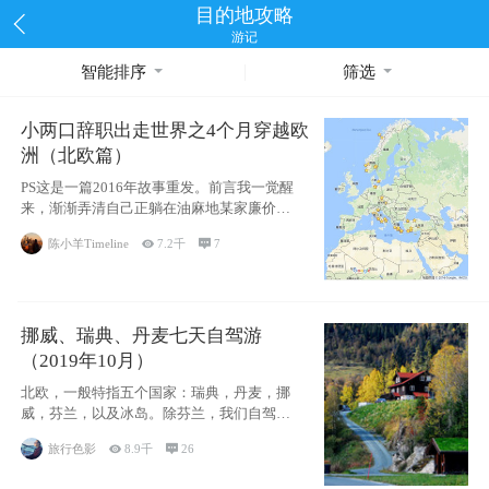
目的地攻略
游记
智能排序
筛选
小两口辞职出走世界之4个月穿越欧
洲（北欧篇）
PS这是一篇2016年故事重发。前言我一觉醒
来，渐渐弄清自己正躺在油麻地某家廉价宾
馆
陈小羊Timeline

7.2千

7
挪威、瑞典、丹麦七天自驾游
（2019年10月）
北欧，一般特指五个国家：瑞典，丹麦，挪
威，芬兰，以及冰岛。除芬兰，我们自驾游
了其中4
旅行色影

8.9千

26