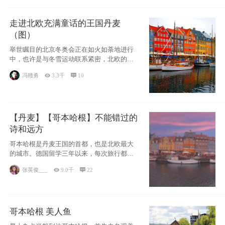
走进北欧充满童话的王国丹麦
（图）
举世瞩目的北京冬奥会正在如火如荼地进行
中，也许是与冬雪运动联系紧密，北欧的一
些国家因
冯赣勇

3.3千

10
【丹麦】【哥本哈根】不能错过的
诗和远方
哥本哈根是丹麦王国的首都，也是北欧最大
的城市。德国留学三年以来，每次旅行都是
一路向南，在内陆生活久了
张英俊___

9.0千

22
哥本哈根 美人鱼