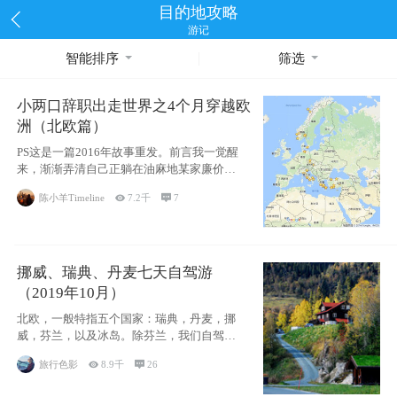
目的地攻略
游记
智能排序
筛选
小两口辞职出走世界之4个月穿越欧
洲（北欧篇）
PS这是一篇2016年故事重发。前言我一觉醒
来，渐渐弄清自己正躺在油麻地某家廉价宾
馆
陈小羊Timeline

7.2千

7
挪威、瑞典、丹麦七天自驾游
（2019年10月）
北欧，一般特指五个国家：瑞典，丹麦，挪
威，芬兰，以及冰岛。除芬兰，我们自驾游
了其中4
旅行色影

8.9千

26