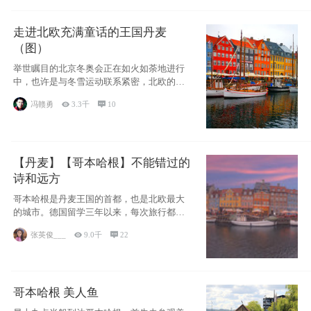
走进北欧充满童话的王国丹麦
（图）
举世瞩目的北京冬奥会正在如火如荼地进行
中，也许是与冬雪运动联系紧密，北欧的一
些国家因
冯赣勇

3.3千

10
【丹麦】【哥本哈根】不能错过的
诗和远方
哥本哈根是丹麦王国的首都，也是北欧最大
的城市。德国留学三年以来，每次旅行都是
一路向南，在内陆生活久了
张英俊___

9.0千

22
哥本哈根 美人鱼