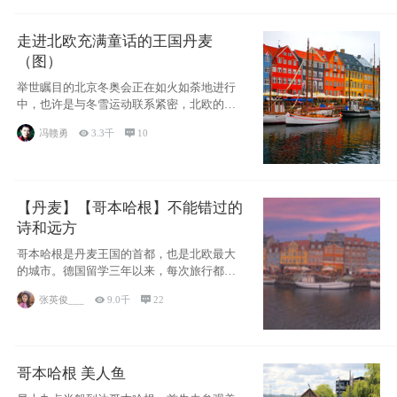
走进北欧充满童话的王国丹麦
（图）
举世瞩目的北京冬奥会正在如火如荼地进行
中，也许是与冬雪运动联系紧密，北欧的一
些国家因
冯赣勇

3.3千

10
【丹麦】【哥本哈根】不能错过的
诗和远方
哥本哈根是丹麦王国的首都，也是北欧最大
的城市。德国留学三年以来，每次旅行都是
一路向南，在内陆生活久了
张英俊___

9.0千

22
哥本哈根 美人鱼