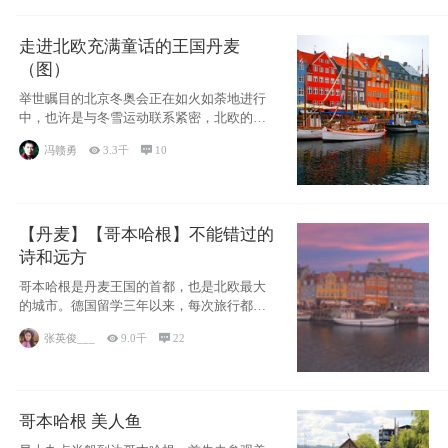
走进北欧充满童话的王国丹麦
（图）
举世瞩目的北京冬奥会正在如火如荼地进行
中，也许是与冬雪运动联系紧密，北欧的一
些国家因
冯赣勇

3.3千

10
【丹麦】【哥本哈根】不能错过的
诗和远方
哥本哈根是丹麦王国的首都，也是北欧最大
的城市。德国留学三年以来，每次旅行都是
一路向南，在内陆生活久了
张英俊___

9.0千

22
哥本哈根 美人鱼