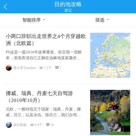
目的地攻略
游记
智能排序
筛选
小两口辞职出走世界之4个月穿越欧
洲（北欧篇）
PS这是一篇2016年故事重发。前言我一觉醒
来，渐渐弄清自己正躺在油麻地某家廉价宾
馆
陈小羊Timeline

7.2千

7
挪威、瑞典、丹麦七天自驾游
（2019年10月）
北欧，一般特指五个国家：瑞典，丹麦，挪
威，芬兰，以及冰岛。除芬兰，我们自驾游
了其中4
旅行色影

8.9千

26