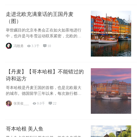
走进北欧充满童话的王国丹麦
（图）
举世瞩目的北京冬奥会正在如火如荼地进行
中，也许是与冬雪运动联系紧密，北欧的一
些国家因
冯赣勇

3.3千

10
【丹麦】【哥本哈根】不能错过的
诗和远方
哥本哈根是丹麦王国的首都，也是北欧最大
的城市。德国留学三年以来，每次旅行都是
一路向南，在内陆生活久了
张英俊___

9.0千

22
哥本哈根 美人鱼