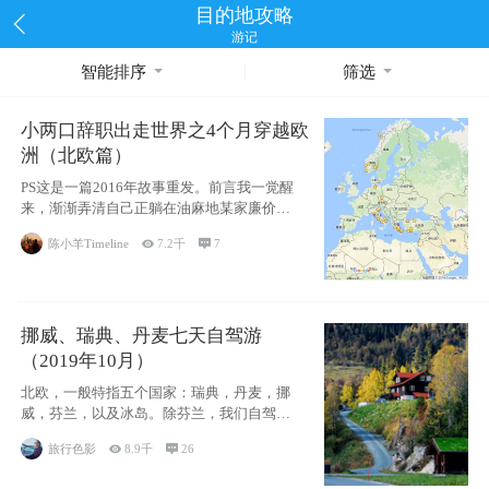
目的地攻略
游记
智能排序
筛选
小两口辞职出走世界之4个月穿越欧
洲（北欧篇）
PS这是一篇2016年故事重发。前言我一觉醒
来，渐渐弄清自己正躺在油麻地某家廉价宾
馆
陈小羊Timeline

7.2千

7
挪威、瑞典、丹麦七天自驾游
（2019年10月）
北欧，一般特指五个国家：瑞典，丹麦，挪
威，芬兰，以及冰岛。除芬兰，我们自驾游
了其中4
旅行色影

8.9千

26