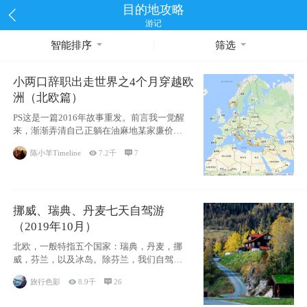
目的地攻略
游记
智能排序
筛选
小两口辞职出走世界之4个月穿越欧
洲（北欧篇）
PS这是一篇2016年故事重发。前言我一觉醒
来，渐渐弄清自己正躺在油麻地某家廉价宾
馆
陈小羊Timeline

7.2千

7
挪威、瑞典、丹麦七天自驾游
（2019年10月）
北欧，一般特指五个国家：瑞典，丹麦，挪
威，芬兰，以及冰岛。除芬兰，我们自驾游
了其中4
旅行色影

8.9千

26