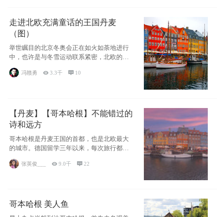
走进北欧充满童话的王国丹麦
（图）
举世瞩目的北京冬奥会正在如火如荼地进行
中，也许是与冬雪运动联系紧密，北欧的一
些国家因
冯赣勇

3.3千

10
【丹麦】【哥本哈根】不能错过的
诗和远方
哥本哈根是丹麦王国的首都，也是北欧最大
的城市。德国留学三年以来，每次旅行都是
一路向南，在内陆生活久了
张英俊___

9.0千

22
哥本哈根 美人鱼