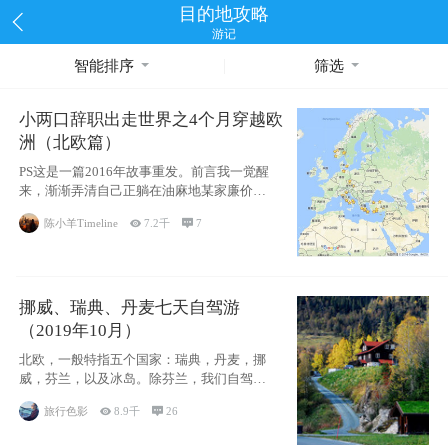
目的地攻略
游记
智能排序
筛选
小两口辞职出走世界之4个月穿越欧
洲（北欧篇）
PS这是一篇2016年故事重发。前言我一觉醒
来，渐渐弄清自己正躺在油麻地某家廉价宾
馆
陈小羊Timeline

7.2千

7
挪威、瑞典、丹麦七天自驾游
（2019年10月）
北欧，一般特指五个国家：瑞典，丹麦，挪
威，芬兰，以及冰岛。除芬兰，我们自驾游
了其中4
旅行色影

8.9千

26