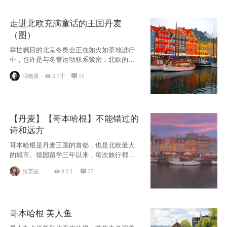
走进北欧充满童话的王国丹麦
（图）
举世瞩目的北京冬奥会正在如火如荼地进行
中，也许是与冬雪运动联系紧密，北欧的一
些国家因
冯赣勇

3.3千

10
【丹麦】【哥本哈根】不能错过的
诗和远方
哥本哈根是丹麦王国的首都，也是北欧最大
的城市。德国留学三年以来，每次旅行都是
一路向南，在内陆生活久了
张英俊___

9.0千

22
哥本哈根 美人鱼