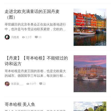
走进北欧充满童话的王国丹麦
（图）
举世瞩目的北京冬奥会正在如火如荼地进行
中，也许是与冬雪运动联系紧密，北欧的一
些国家因
冯赣勇

3.3千

10
【丹麦】【哥本哈根】不能错过的
诗和远方
哥本哈根是丹麦王国的首都，也是北欧最大
的城市。德国留学三年以来，每次旅行都是
一路向南，在内陆生活久了
张英俊___

9.0千

22
哥本哈根 美人鱼