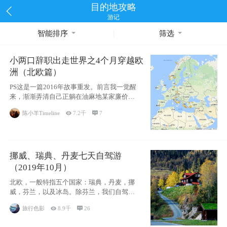
目的地攻略
游记
智能排序
筛选
小两口辞职出走世界之4个月穿越欧
洲（北欧篇）
PS这是一篇2016年故事重发。前言我一觉醒
来，渐渐弄清自己正躺在油麻地某家廉价宾
馆
陈小羊Timeline

7.2千

7
挪威、瑞典、丹麦七天自驾游
（2019年10月）
北欧，一般特指五个国家：瑞典，丹麦，挪
威，芬兰，以及冰岛。除芬兰，我们自驾游
了其中4
旅行色影

8.9千

26