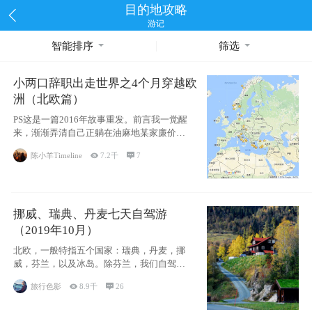
目的地攻略
游记
智能排序
筛选
小两口辞职出走世界之4个月穿越欧
洲（北欧篇）
PS这是一篇2016年故事重发。前言我一觉醒
来，渐渐弄清自己正躺在油麻地某家廉价宾
馆
陈小羊Timeline

7.2千

7
挪威、瑞典、丹麦七天自驾游
（2019年10月）
北欧，一般特指五个国家：瑞典，丹麦，挪
威，芬兰，以及冰岛。除芬兰，我们自驾游
了其中4
旅行色影

8.9千

26