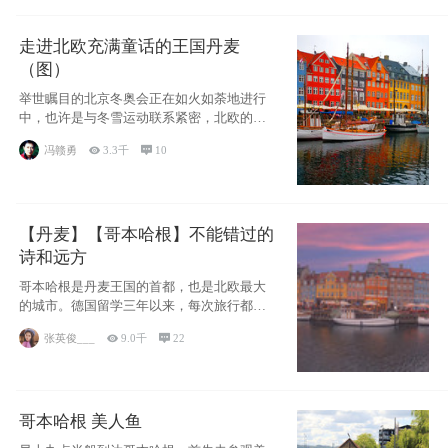
走进北欧充满童话的王国丹麦
（图）
举世瞩目的北京冬奥会正在如火如荼地进行
中，也许是与冬雪运动联系紧密，北欧的一
些国家因
冯赣勇

3.3千

10
【丹麦】【哥本哈根】不能错过的
诗和远方
哥本哈根是丹麦王国的首都，也是北欧最大
的城市。德国留学三年以来，每次旅行都是
一路向南，在内陆生活久了
张英俊___

9.0千

22
哥本哈根 美人鱼