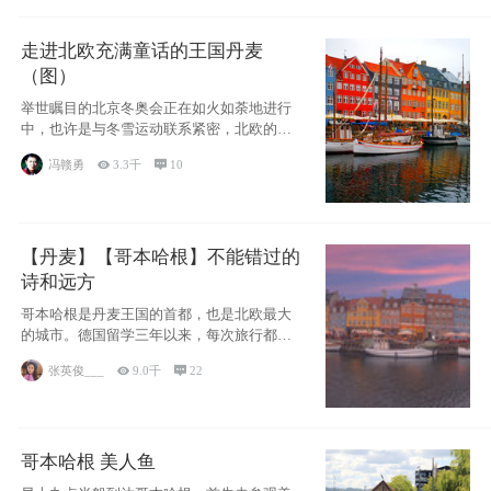
走进北欧充满童话的王国丹麦
（图）
举世瞩目的北京冬奥会正在如火如荼地进行
中，也许是与冬雪运动联系紧密，北欧的一
些国家因
冯赣勇

3.3千

10
【丹麦】【哥本哈根】不能错过的
诗和远方
哥本哈根是丹麦王国的首都，也是北欧最大
的城市。德国留学三年以来，每次旅行都是
一路向南，在内陆生活久了
张英俊___

9.0千

22
哥本哈根 美人鱼