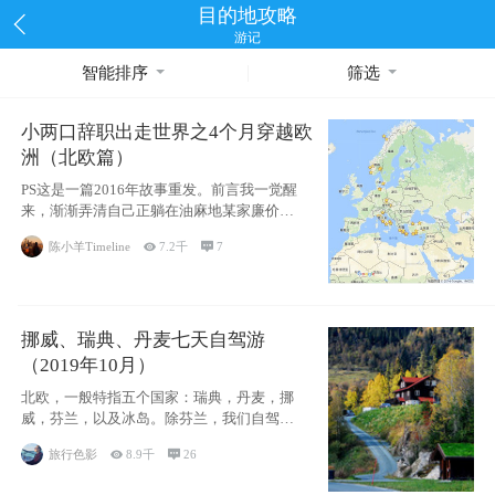
目的地攻略
游记
智能排序
筛选
小两口辞职出走世界之4个月穿越欧
洲（北欧篇）
PS这是一篇2016年故事重发。前言我一觉醒
来，渐渐弄清自己正躺在油麻地某家廉价宾
馆
陈小羊Timeline

7.2千

7
挪威、瑞典、丹麦七天自驾游
（2019年10月）
北欧，一般特指五个国家：瑞典，丹麦，挪
威，芬兰，以及冰岛。除芬兰，我们自驾游
了其中4
旅行色影

8.9千

26