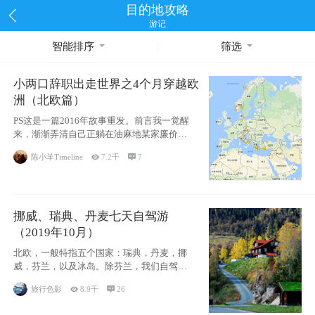
目的地攻略
游记
智能排序
筛选
小两口辞职出走世界之4个月穿越欧
洲（北欧篇）
PS这是一篇2016年故事重发。前言我一觉醒
来，渐渐弄清自己正躺在油麻地某家廉价宾
馆
陈小羊Timeline

7.2千

7
挪威、瑞典、丹麦七天自驾游
（2019年10月）
北欧，一般特指五个国家：瑞典，丹麦，挪
威，芬兰，以及冰岛。除芬兰，我们自驾游
了其中4
旅行色影

8.9千

26