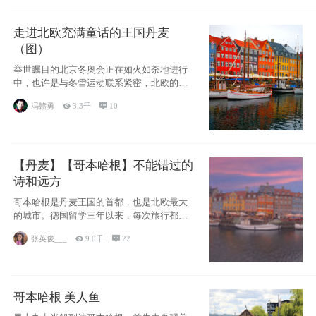
走进北欧充满童话的王国丹麦
（图）
举世瞩目的北京冬奥会正在如火如荼地进行
中，也许是与冬雪运动联系紧密，北欧的一
些国家因
冯赣勇

3.3千

10
【丹麦】【哥本哈根】不能错过的
诗和远方
哥本哈根是丹麦王国的首都，也是北欧最大
的城市。德国留学三年以来，每次旅行都是
一路向南，在内陆生活久了
张英俊___

9.0千

22
哥本哈根 美人鱼