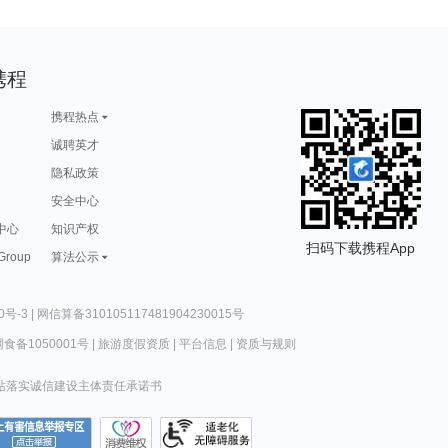
携程
携程热点
诚聘英才
隐私政策
安全中心
中心
知识产权
扫码下载携程App
 Group
算法公示
0号-3
|
网信算备310105117481904230015号
食备1050001号
|
旅游度假资质
|
平台信息
|
资质与规则
站落实诚信建设主体责任承诺书