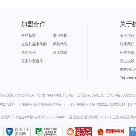
加盟合作
关于
分销联盟
友情链接
关于携程
企业礼品卡采购
保险代理
联系我们
代理合作
酒店加盟
用户协议
更多加盟合作
营业执照
携程内容
Trip.com
99-
2026
,
ctrip.com
. All rights reserved. |
ICP证：沪B2-20050130
|
沪ICP备0802358
02731号
丨
互联网药品信息服务资格证
丨
（沪）网械平台备字[2022]第00001号
|
沪网
违法和不良信息举报电话021-22500846
丨
全国旅游投诉热线12345
丨
上海市旅游网
网络社会
征信网