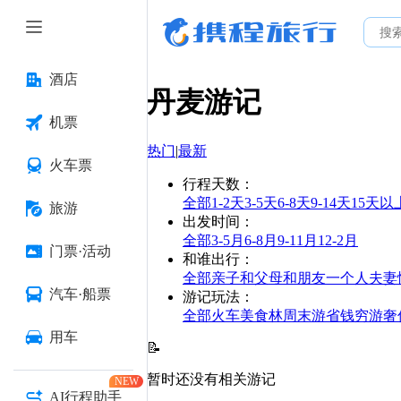
酒店
丹麦
游记
机票
热门
|
最新
火车票
行程天数
：
全部
1-2天
3-5天
6-8天
9-14天
15天以
旅游
出发时间
：
全部
3-5月
6-8月
9-11月
12-2月
门票·活动
和谁出行
：
全部
亲子
和父母
和朋友
一个人
夫妻
汽车·船票
游记玩法
：
全部
火车
美食林
周末游
省钱
穷游
奢
用车
📝
暂时还没有相关游记
NEW
AI行程助手