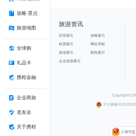
攻略·景点
旅游资讯
旅游地图
宾馆索引
攻略索引
机票索引
网站导航
全球购
旅游索引
邮轮索引
企业差旅索引
礼品卡
携程金融
Copyright©
19
企业商旅
沪公网备310105020
老友会
关于携程
上海市监