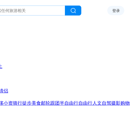
登录
上
情侣
侈
小资
骑行
徒步
美食
邮轮
跟团
半自由行
自由行
人文
自驾
摄影
购物