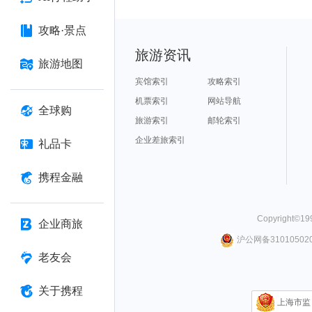
攻略·景点
旅游资讯
旅游地图
宾馆索引
攻略索引
机票索引
网站导航
全球购
旅游索引
邮轮索引
企业差旅索引
礼品卡
携程金融
Copyright©
19
企业商旅
沪公网备310105020
老友会
关于携程
上海市监