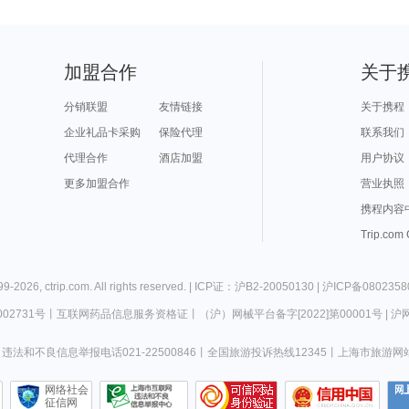
加盟合作
关于
分销联盟
友情链接
关于携程
企业礼品卡采购
保险代理
联系我们
代理合作
酒店加盟
用户协议
更多加盟合作
营业执照
携程内容
Trip.com
99-
2026
,
ctrip.com
. All rights reserved. |
ICP证：沪B2-20050130
|
沪ICP备0802358
02731号
丨
互联网药品信息服务资格证
丨
（沪）网械平台备字[2022]第00001号
|
沪网
违法和不良信息举报电话021-22500846
丨
全国旅游投诉热线12345
丨
上海市旅游网
网络社会
征信网