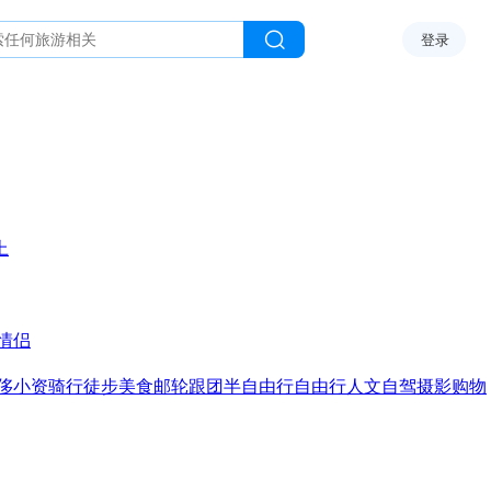
登录
上
情侣
侈
小资
骑行
徒步
美食
邮轮
跟团
半自由行
自由行
人文
自驾
摄影
购物