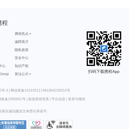
携程
携程热点
诚聘英才
隐私政策
安全中心
中心
知识产权
扫码下载携程App
 Group
算法公示
0号-3
|
网信算备310105117481904230015号
食备1050001号
|
旅游度假资质
|
平台信息
|
资质与规则
站落实诚信建设主体责任承诺书