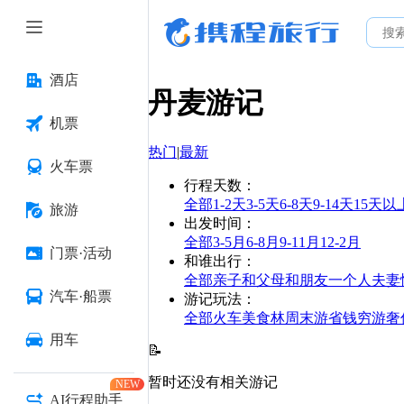
酒店
丹麦
游记
机票
热门
|
最新
火车票
行程天数
：
全部
1-2天
3-5天
6-8天
9-14天
15天以
旅游
出发时间
：
全部
3-5月
6-8月
9-11月
12-2月
门票·活动
和谁出行
：
全部
亲子
和父母
和朋友
一个人
夫妻
汽车·船票
游记玩法
：
全部
火车
美食林
周末游
省钱
穷游
奢
用车
📝
暂时还没有相关游记
NEW
AI行程助手