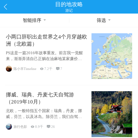
目的地攻略
游记
智能排序
筛选
小两口辞职出走世界之4个月穿越欧
洲（北欧篇）
PS这是一篇2016年故事重发。前言我一觉醒
来，渐渐弄清自己正躺在油麻地某家廉价宾
馆
陈小羊Timeline

7.2千

7
挪威、瑞典、丹麦七天自驾游
（2019年10月）
北欧，一般特指五个国家：瑞典，丹麦，挪
威，芬兰，以及冰岛。除芬兰，我们自驾游
了其中4
旅行色影

8.9千

26