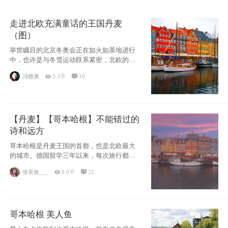
走进北欧充满童话的王国丹麦
（图）
举世瞩目的北京冬奥会正在如火如荼地进行
中，也许是与冬雪运动联系紧密，北欧的一
些国家因
冯赣勇

3.3千

10
【丹麦】【哥本哈根】不能错过的
诗和远方
哥本哈根是丹麦王国的首都，也是北欧最大
的城市。德国留学三年以来，每次旅行都是
一路向南，在内陆生活久了
张英俊___

9.0千

22
哥本哈根 美人鱼