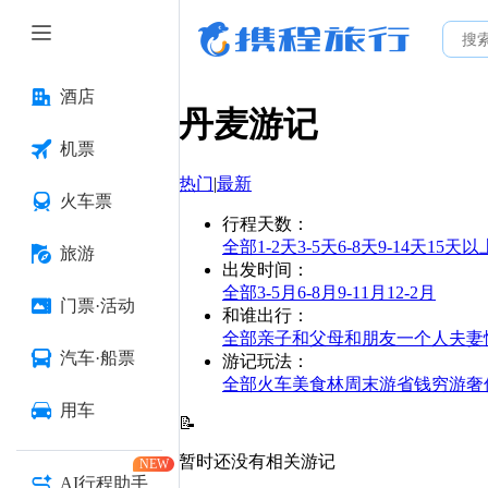
酒店
丹麦
游记
机票
热门
|
最新
火车票
行程天数
：
全部
1-2天
3-5天
6-8天
9-14天
15天以
旅游
出发时间
：
全部
3-5月
6-8月
9-11月
12-2月
门票·活动
和谁出行
：
全部
亲子
和父母
和朋友
一个人
夫妻
汽车·船票
游记玩法
：
全部
火车
美食林
周末游
省钱
穷游
奢
用车
📝
暂时还没有相关游记
NEW
AI行程助手