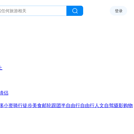
登录
上
情侣
侈
小资
骑行
徒步
美食
邮轮
跟团
半自由行
自由行
人文
自驾
摄影
购物