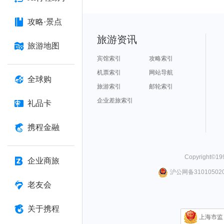
攻略·景点
旅游资讯
旅游地图
宾馆索引
攻略索引
机票索引
网站导航
全球购
旅游索引
邮轮索引
企业差旅索引
礼品卡
携程金融
Copyright©
19
企业商旅
沪公网备310105020
老友会
关于携程
上海市监