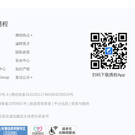
携程
携程热点
诚聘英才
隐私政策
安全中心
中心
知识产权
扫码下载携程App
 Group
算法公示
0号-3
|
网信算备310105117481904230015号
食备1050001号
|
旅游度假资质
|
平台信息
|
资质与规则
站落实诚信建设主体责任承诺书