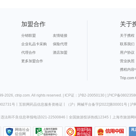
加盟合作
关于
分销联盟
友情链接
关于携程
企业礼品卡采购
保险代理
联系我们
代理合作
酒店加盟
用户协议
更多加盟合作
营业执照
携程内容
Trip.com
99-
2026
,
ctrip.com
. All rights reserved. |
ICP证：沪B2-20050130
|
沪ICP备0802358
02731号
丨
互联网药品信息服务资格证
丨
（沪）网械平台备字[2022]第00001号
|
沪网
违法和不良信息举报电话021-22500846
丨
全国旅游投诉热线12345
丨
上海市旅游网
网络社会
征信网