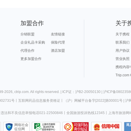
加盟合作
关于
分销联盟
友情链接
关于携程
企业礼品卡采购
保险代理
联系我们
代理合作
酒店加盟
用户协议
更多加盟合作
营业执照
携程内容
Trip.com
99-
2026
,
ctrip.com
. All rights reserved. |
ICP证：沪B2-20050130
|
沪ICP备0802358
02731号
丨
互联网药品信息服务资格证
丨
（沪）网械平台备字[2022]第00001号
|
沪网
违法和不良信息举报电话021-22500846
丨
全国旅游投诉热线12345
丨
上海市旅游网
网络社会
征信网