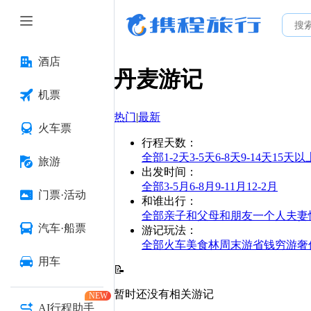
酒店
丹麦
游记
机票
热门
|
最新
火车票
行程天数
：
全部
1-2天
3-5天
6-8天
9-14天
15天以
旅游
出发时间
：
全部
3-5月
6-8月
9-11月
12-2月
门票·活动
和谁出行
：
全部
亲子
和父母
和朋友
一个人
夫妻
汽车·船票
游记玩法
：
全部
火车
美食林
周末游
省钱
穷游
奢
用车
📝
暂时还没有相关游记
NEW
AI行程助手