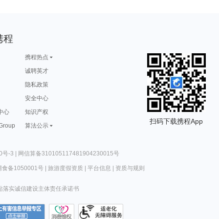
携程
携程热点
诚聘英才
隐私政策
安全中心
中心
知识产权
扫码下载携程App
 Group
算法公示
0号-3
|
网信算备310105117481904230015号
食备1050001号
|
旅游度假资质
|
平台信息
|
资质与规则
站落实诚信建设主体责任承诺书