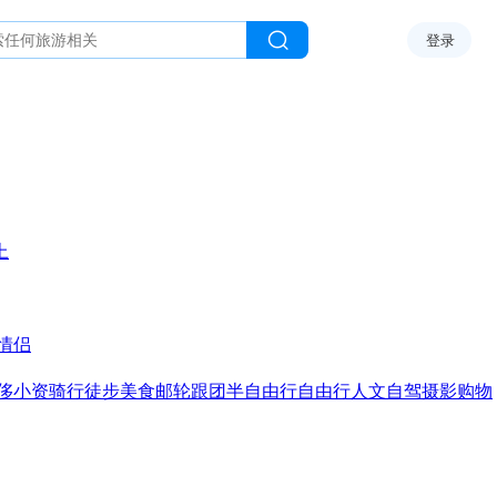
登录
上
情侣
侈
小资
骑行
徒步
美食
邮轮
跟团
半自由行
自由行
人文
自驾
摄影
购物