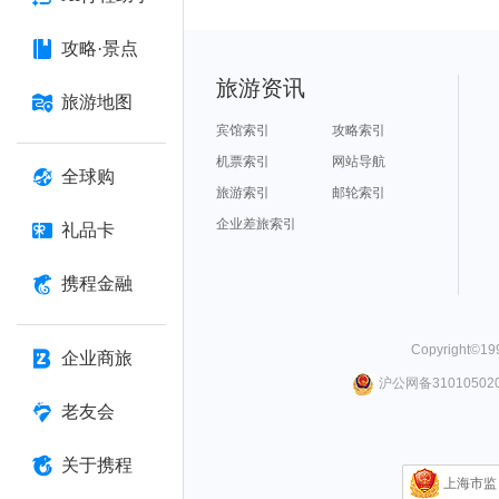
攻略·景点
旅游资讯
旅游地图
宾馆索引
攻略索引
机票索引
网站导航
全球购
旅游索引
邮轮索引
企业差旅索引
礼品卡
携程金融
Copyright©
19
企业商旅
沪公网备310105020
老友会
关于携程
上海市监