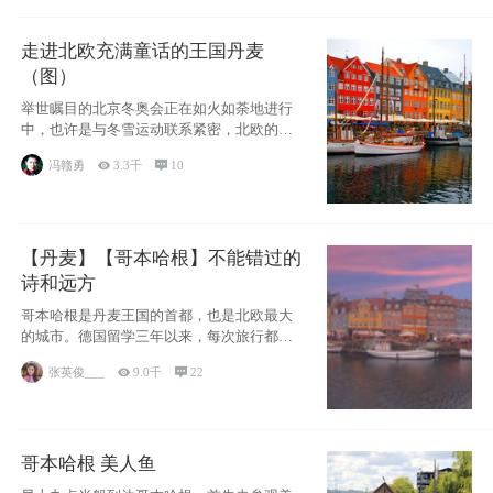
走进北欧充满童话的王国丹麦
（图）
举世瞩目的北京冬奥会正在如火如荼地进行
中，也许是与冬雪运动联系紧密，北欧的一
些国家因
冯赣勇

3.3千

10
【丹麦】【哥本哈根】不能错过的
诗和远方
哥本哈根是丹麦王国的首都，也是北欧最大
的城市。德国留学三年以来，每次旅行都是
一路向南，在内陆生活久了
张英俊___

9.0千

22
哥本哈根 美人鱼