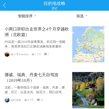
目的地攻略
游记
智能排序
筛选
小两口辞职出走世界之4个月穿越欧
洲（北欧篇）
PS这是一篇2016年故事重发。前言我一觉醒
来，渐渐弄清自己正躺在油麻地某家廉价宾
馆
陈小羊Timeline

7.2千

7
挪威、瑞典、丹麦七天自驾游
（2019年10月）
北欧，一般特指五个国家：瑞典，丹麦，挪
威，芬兰，以及冰岛。除芬兰，我们自驾游
了其中4
旅行色影

8.9千

26