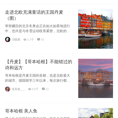
走进北欧充满童话的王国丹麦
（图）
举世瞩目的北京冬奥会正在如火如荼地进行
中，也许是与冬雪运动联系紧密，北欧的一
些国家因
冯赣勇

3.3千

10
【丹麦】【哥本哈根】不能错过的
诗和远方
哥本哈根是丹麦王国的首都，也是北欧最大
的城市。德国留学三年以来，每次旅行都是
一路向南，在内陆生活久了
张英俊___

9.0千

22
哥本哈根 美人鱼