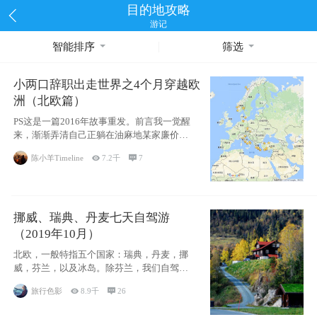
目的地攻略
游记
智能排序
筛选
小两口辞职出走世界之4个月穿越欧
洲（北欧篇）
PS这是一篇2016年故事重发。前言我一觉醒
来，渐渐弄清自己正躺在油麻地某家廉价宾
馆
陈小羊Timeline

7.2千

7
挪威、瑞典、丹麦七天自驾游
（2019年10月）
北欧，一般特指五个国家：瑞典，丹麦，挪
威，芬兰，以及冰岛。除芬兰，我们自驾游
了其中4
旅行色影

8.9千

26