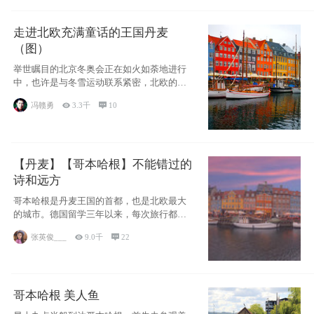
走进北欧充满童话的王国丹麦
（图）
举世瞩目的北京冬奥会正在如火如荼地进行
中，也许是与冬雪运动联系紧密，北欧的一
些国家因
冯赣勇

3.3千

10
【丹麦】【哥本哈根】不能错过的
诗和远方
哥本哈根是丹麦王国的首都，也是北欧最大
的城市。德国留学三年以来，每次旅行都是
一路向南，在内陆生活久了
张英俊___

9.0千

22
哥本哈根 美人鱼