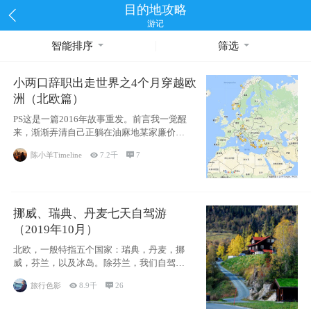
目的地攻略
游记
智能排序
筛选
小两口辞职出走世界之4个月穿越欧
洲（北欧篇）
PS这是一篇2016年故事重发。前言我一觉醒
来，渐渐弄清自己正躺在油麻地某家廉价宾
馆
陈小羊Timeline

7.2千

7
挪威、瑞典、丹麦七天自驾游
（2019年10月）
北欧，一般特指五个国家：瑞典，丹麦，挪
威，芬兰，以及冰岛。除芬兰，我们自驾游
了其中4
旅行色影

8.9千

26