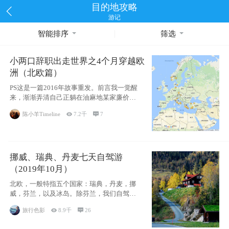
目的地攻略
游记
智能排序
筛选
小两口辞职出走世界之4个月穿越欧
洲（北欧篇）
PS这是一篇2016年故事重发。前言我一觉醒
来，渐渐弄清自己正躺在油麻地某家廉价宾
馆
陈小羊Timeline

7.2千

7
挪威、瑞典、丹麦七天自驾游
（2019年10月）
北欧，一般特指五个国家：瑞典，丹麦，挪
威，芬兰，以及冰岛。除芬兰，我们自驾游
了其中4
旅行色影

8.9千

26