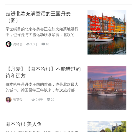
走进北欧充满童话的王国丹麦
（图）
举世瞩目的北京冬奥会正在如火如荼地进行
中，也许是与冬雪运动联系紧密，北欧的一
些国家因
冯赣勇

3.3千

10
【丹麦】【哥本哈根】不能错过的
诗和远方
哥本哈根是丹麦王国的首都，也是北欧最大
的城市。德国留学三年以来，每次旅行都是
一路向南，在内陆生活久了
张英俊___

9.0千

22
哥本哈根 美人鱼