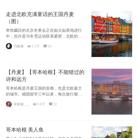
走进北欧充满童话的王国丹麦
（图）
举世瞩目的北京冬奥会正在如火如荼地进行
中，也许是与冬雪运动联系紧密，北欧的一
些国家因
冯赣勇

3.3千

10
【丹麦】【哥本哈根】不能错过的
诗和远方
哥本哈根是丹麦王国的首都，也是北欧最大
的城市。德国留学三年以来，每次旅行都是
一路向南，在内陆生活久了
张英俊___

9.0千

22
哥本哈根 美人鱼