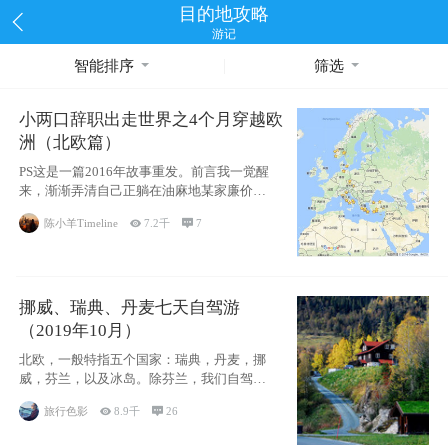
目的地攻略
游记
智能排序
筛选
小两口辞职出走世界之4个月穿越欧
洲（北欧篇）
PS这是一篇2016年故事重发。前言我一觉醒
来，渐渐弄清自己正躺在油麻地某家廉价宾
馆
陈小羊Timeline

7.2千

7
挪威、瑞典、丹麦七天自驾游
（2019年10月）
北欧，一般特指五个国家：瑞典，丹麦，挪
威，芬兰，以及冰岛。除芬兰，我们自驾游
了其中4
旅行色影

8.9千

26