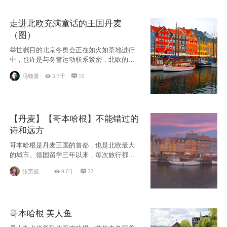
走进北欧充满童话的王国丹麦
（图）
举世瞩目的北京冬奥会正在如火如荼地进行
中，也许是与冬雪运动联系紧密，北欧的一
些国家因
冯赣勇

3.3千

10
【丹麦】【哥本哈根】不能错过的
诗和远方
哥本哈根是丹麦王国的首都，也是北欧最大
的城市。德国留学三年以来，每次旅行都是
一路向南，在内陆生活久了
张英俊___

9.0千

22
哥本哈根 美人鱼