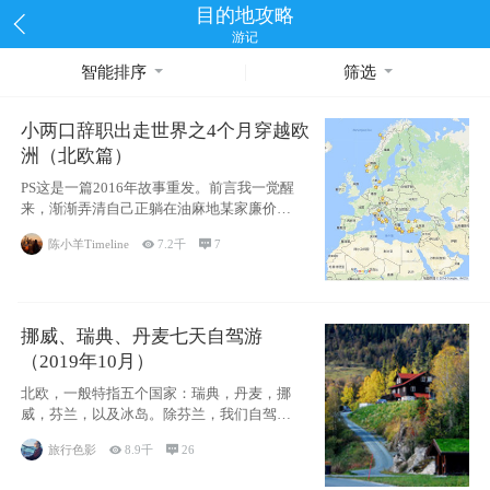
目的地攻略
游记
智能排序
筛选
小两口辞职出走世界之4个月穿越欧
洲（北欧篇）
PS这是一篇2016年故事重发。前言我一觉醒
来，渐渐弄清自己正躺在油麻地某家廉价宾
馆
陈小羊Timeline

7.2千

7
挪威、瑞典、丹麦七天自驾游
（2019年10月）
北欧，一般特指五个国家：瑞典，丹麦，挪
威，芬兰，以及冰岛。除芬兰，我们自驾游
了其中4
旅行色影

8.9千

26