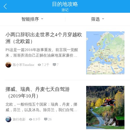
目的地攻略
游记
智能排序
筛选
小两口辞职出走世界之4个月穿越欧
洲（北欧篇）
PS这是一篇2016年故事重发。前言我一觉醒
来，渐渐弄清自己正躺在油麻地某家廉价宾
馆
陈小羊Timeline

7.2千

7
挪威、瑞典、丹麦七天自驾游
（2019年10月）
北欧，一般特指五个国家：瑞典，丹麦，挪
威，芬兰，以及冰岛。除芬兰，我们自驾游
了其中4
旅行色影

8.9千

26