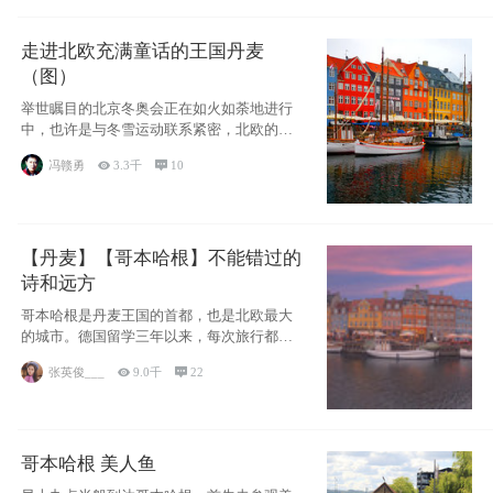
走进北欧充满童话的王国丹麦
（图）
举世瞩目的北京冬奥会正在如火如荼地进行
中，也许是与冬雪运动联系紧密，北欧的一
些国家因
冯赣勇

3.3千

10
【丹麦】【哥本哈根】不能错过的
诗和远方
哥本哈根是丹麦王国的首都，也是北欧最大
的城市。德国留学三年以来，每次旅行都是
一路向南，在内陆生活久了
张英俊___

9.0千

22
哥本哈根 美人鱼