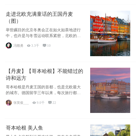
走进北欧充满童话的王国丹麦
（图）
举世瞩目的北京冬奥会正在如火如荼地进行
中，也许是与冬雪运动联系紧密，北欧的一
些国家因
冯赣勇

3.3千

10
【丹麦】【哥本哈根】不能错过的
诗和远方
哥本哈根是丹麦王国的首都，也是北欧最大
的城市。德国留学三年以来，每次旅行都是
一路向南，在内陆生活久了
张英俊___

9.0千

22
哥本哈根 美人鱼