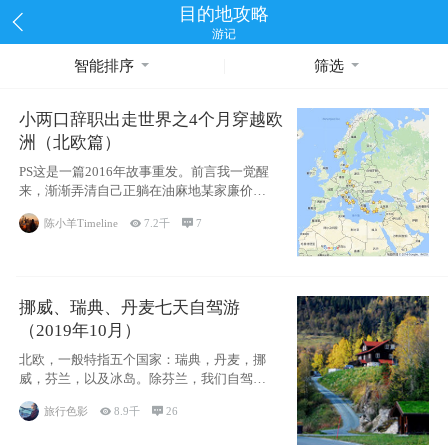
目的地攻略
游记
智能排序
筛选
小两口辞职出走世界之4个月穿越欧
洲（北欧篇）
PS这是一篇2016年故事重发。前言我一觉醒
来，渐渐弄清自己正躺在油麻地某家廉价宾
馆
陈小羊Timeline

7.2千

7
挪威、瑞典、丹麦七天自驾游
（2019年10月）
北欧，一般特指五个国家：瑞典，丹麦，挪
威，芬兰，以及冰岛。除芬兰，我们自驾游
了其中4
旅行色影

8.9千

26